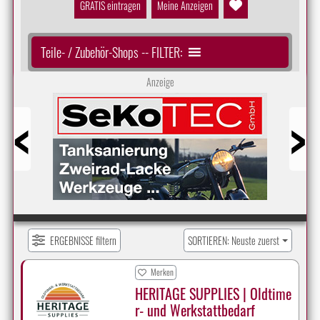
GRATIS eintragen
Meine Anzeigen
Teile- / Zubehör-Shops -- FILTER:
Anzeige
Prev
Next
ERGEBNISSE filtern
SORTIEREN: Neuste zuerst
Merken
HERITAGE SUPPLIES | Oldtime
r- und Werkstattbedarf