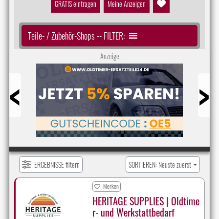
GRATIS eintragen
Meine Anzeigen
Teile- / Zubehör-Shops -- FILTER:
Anzeige
Prev
Next
ERGEBNISSE filtern
SORTIEREN: Neuste zuerst
Merken
HERITAGE SUPPLIES | Oldtime
r- und Werkstattbedarf