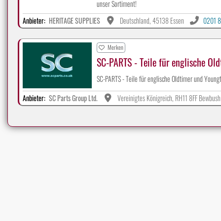
unser Sortiment!
Anbieter:
HERITAGE SUPPLIES
Deutschland, 45138 Essen
0201 8
Merken
SC-PARTS - Teile für englische Old
SC-PARTS - Teile für englische Oldtimer und Young
Anbieter:
SC Parts Group Ltd.
Vereinigtes Königreich, RH11 8FF Bewbush