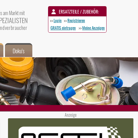
ERSATZTEILE / ZUBEHÖR:
is am Markt mit
PEZIALISTEN
>>
Login
>>
Registrieren
 Endverbraucher
GRATIS eintragen
>>
Meine Anzeigen
Doku's
Anzeige