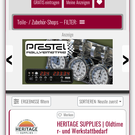
GRATIS eintragen
Meine Anzeigen
Teile- / Zubehör-Shops -- FILTER:
Anzeige
Prev
Next
ERGEBNISSE filtern
SORTIEREN: Neuste zuerst
Merken
HERITAGE SUPPLIES | Oldtime
r- und Werkstattbedarf