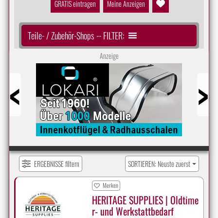
GRATIS eintragen
Meine Anzeigen
Teile- / Zubehör-Shops -- FILTER:
Anzeige
Prev
Next
ERGEBNISSE filtern
SORTIEREN: Neuste zuerst
Merken
HERITAGE SUPPLIES | Oldtime
r- und Werkstattbedarf