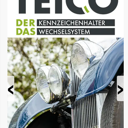
Prev
Next