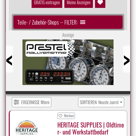
GRATIS eintragen
Meine Anzeigen
Teile- / Zubehör-Shops -- FILTER:
Anzeige
Prev
Next
ERGEBNISSE filtern
SORTIEREN: Neuste zuerst
Merken
HERITAGE SUPPLIES | Oldtime
r- und Werkstattbedarf