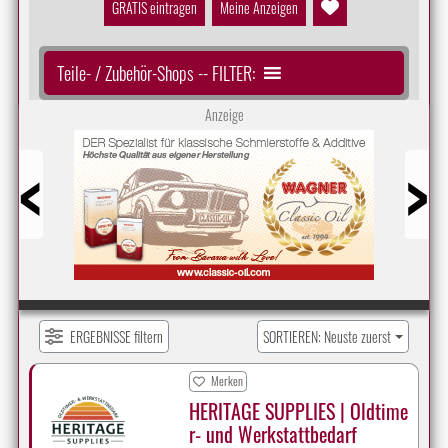
GRATIS eintragen
Meine Anzeigen
Teile- / Zubehör-Shops -- FILTER:
Anzeige
Prev
Next
ERGEBNISSE filtern
SORTIEREN: Neuste zuerst
Merken
HERITAGE SUPPLIES | Oldtime
r- und Werkstattbedarf