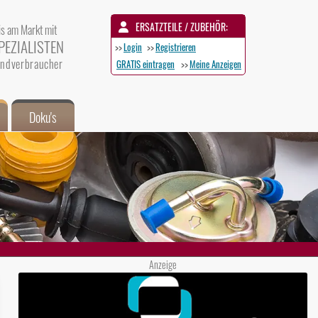
ERSATZTEILE / ZUBEHÖR:
is am Markt mit
PEZIALISTEN
>>
Login
>>
Registrieren
 Endverbraucher
GRATIS eintragen
>>
Meine Anzeigen
Doku's
Anzeige