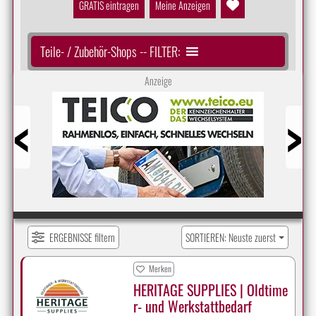
GRATIS eintragen
Meine Anzeigen
Teile- / Zubehör-Shops -- FILTER:
Anzeige
Prev
Next
ERGEBNISSE filtern
SORTIEREN: Neuste zuerst
Merken
HERITAGE SUPPLIES | Oldtime
r- und Werkstattbedarf