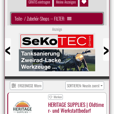
GRATIS eintragen
Meine Anzeigen
Teile- / Zubehör-Shops -- FILTER:
Anzeige
Prev
Next
ERGEBNISSE filtern
SORTIEREN: Neuste zuerst
Merken
HERITAGE SUPPLIES | Oldtime
r- und Werkstattbedarf