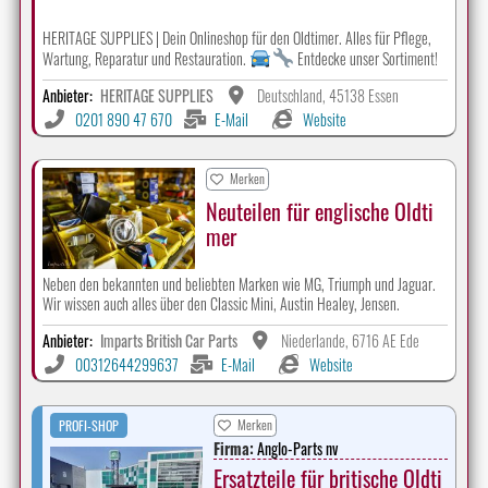
HERITAGE SUPPLIES | Dein Onlineshop für den Oldtimer. Alles für Pflege,
Wartung, Reparatur und Restauration.
Entdecke unser Sortiment!
Anbieter:
HERITAGE SUPPLIES
Deutschland, 45138 Essen
0201 890 47 670
E-Mail
Website
Merken
Neuteilen für englische Oldti
mer
Neben den bekannten und beliebten Marken wie MG, Triumph und Jaguar.
Wir wissen auch alles über den Classic Mini, Austin Healey, Jensen.
Anbieter:
Imparts British Car Parts
Niederlande, 6716 AE Ede
00312644299637
E-Mail
Website
Merken
PROFI-SHOP
Firma:
Anglo-Parts nv
Ersatzteile für britische Oldti