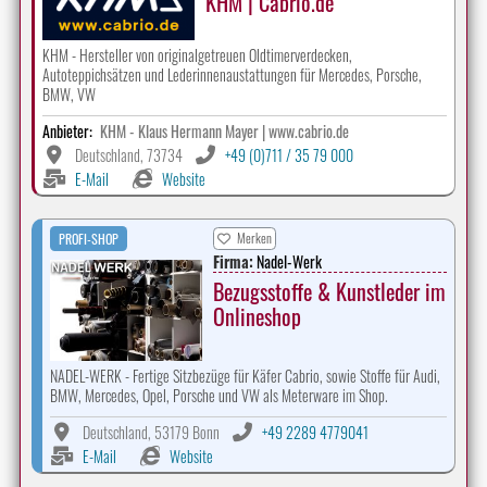
KHM | Cabrio.de
KHM - Hersteller von originalgetreuen Oldtimerverdecken,
Autoteppichsätzen und Lederinnenaustattungen für Mercedes, Porsche,
BMW, VW
Anbieter:
KHM - Klaus Hermann Mayer | www.cabrio.de
Deutschland, 73734
+49 (0)711 / 35 79 000
E-Mail
Website
Merken
PROFI-SHOP
Firma:
Nadel-Werk
Bezugsstoffe & Kunstleder im
Onlineshop
NADEL-WERK - Fertige Sitzbezüge für Käfer Cabrio, sowie Stoffe für Audi,
BMW, Mercedes, Opel, Porsche und VW als Meterware im Shop.
Deutschland, 53179 Bonn
+49 2289 4779041
E-Mail
Website