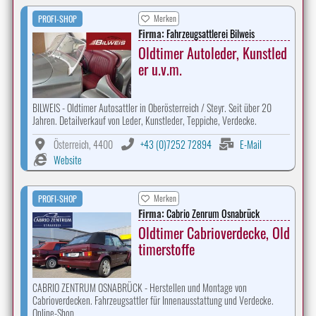
Merken
PROFI-SHOP
Firma:
Fahrzeugsattlerei Bilweis
Oldtimer Autoleder, Kunstled
er u.v.m.
BILWEIS - Oldtimer Autosattler in Oberösterreich / Steyr. Seit über 20
Jahren. Detailverkauf von Leder, Kunstleder, Teppiche, Verdecke.
Österreich, 4400
+43 (0)7252 72894
E-Mail
Website
Merken
PROFI-SHOP
Firma:
Cabrio Zenrum Osnabrück
Oldtimer Cabrioverdecke, Old
timerstoffe
CABRIO ZENTRUM OSNABRÜCK - Herstellen und Montage von
Cabrioverdecken. Fahrzeugsattler für Innenausstattung und Verdecke.
Online-Shop.