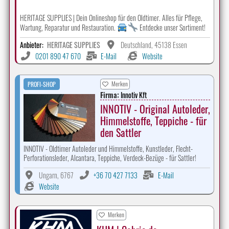
HERITAGE SUPPLIES | Dein Onlineshop für den Oldtimer. Alles für Pflege,
Wartung, Reparatur und Restauration.
Entdecke unser Sortiment!
Anbieter:
HERITAGE SUPPLIES
Deutschland, 45138 Essen
0201 890 47 670
E-Mail
Website
Merken
PROFI-SHOP
Firma:
Innotiv Kft
INNOTIV - Original Autoleder,
Himmelstoffe, Teppiche - für
den Sattler
INNOTIV - Oldtimer Autoleder und Himmelstoffe, Kunstleder, Flecht-
Perforationsleder, Alcantara, Teppiche, Verdeck-Bezüge - für Sattler!
Ungarn, 6767
+36 70 427 7133
E-Mail
Website
Merken