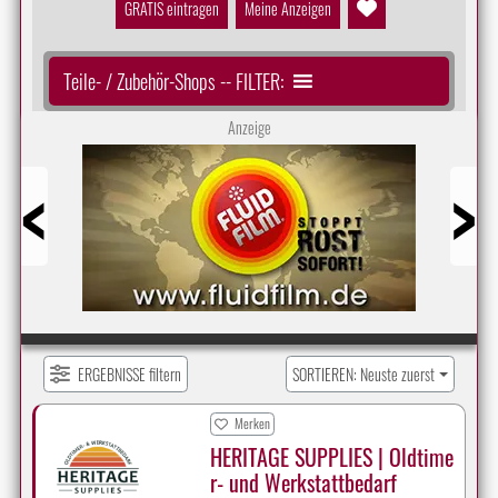
GRATIS eintragen
Meine Anzeigen
Teile- / Zubehör-Shops -- FILTER:
Anzeige
Prev
Next
ERGEBNISSE filtern
SORTIEREN: Neuste zuerst
Merken
HERITAGE SUPPLIES | Oldtime
r- und Werkstattbedarf