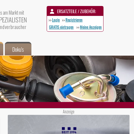
ERSATZTEILE / ZUBEHÖR:
is am Markt mit
PEZIALISTEN
>>
Login
>>
Registrieren
 Endverbraucher
GRATIS eintragen
>>
Meine Anzeigen
Doku's
Anzeige