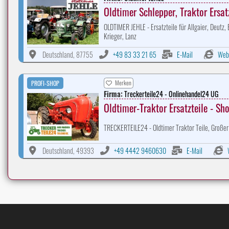
Oldtimer Schlepper, Traktor Ersat
OLDTIMER JEHLE - Ersatzteile für Allgaier, Deutz,
Krieger, Lanz
Deutschland, 87755
+49 83 33 21 65
E-Mail
Web
Merken
PROFI-SHOP
Firma:
Treckerteile24 - Onlinehandel24 UG
Oldtimer-Traktor Ersatzteile - Sh
TRECKERTEILE24 - Oldtimer Traktor Teile, Großer 
Deutschland, 49393
+49 4442 9460630
E-Mail