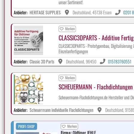
unser Sortiment!
Anbieter:
HERITAGE SUPPLIES
Deutschland, 45138 Essen
0201 8
Merken
CLASSIC3DPARTS - Additive Fertig
CLASSIC3DPARTS - Prototypenbau, Digitalisierung & 
Einzelanfertigungen
Anbieter:
Classic 3D Parts
Deutschland, 96450
015783760551
Merken
SCHEUERMANN - Flachdichtungen 
Scheuermann-Flachdichtungen.de Hersteller und Di
Anbieter:
Scheuermann individuelle Flachdichtungen
Deutschland, 9158
Merken
PROFI-SHOP
Firma:
Oldtimer JEHLE