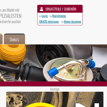
ERSATZTEILE / ZUBEHÖR:
is am Markt mit
PEZIALISTEN
>>
Login
>>
Registrieren
 Endverbraucher
GRATIS eintragen
>>
Meine Anzeigen
Doku's
Anzeige