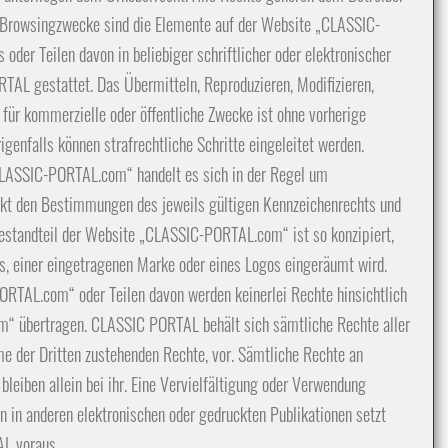
 Browsingzwecke sind die Elemente auf der Website „CLASSIC-
oder Teilen davon in beliebiger schriftlicher oder elektronischer
AL gestattet. Das Übermitteln, Reproduzieren, Modifizieren,
r kommerzielle oder öffentliche Zwecke ist ohne vorherige
nfalls können strafrechtliche Schritte eingeleitet werden.
CLASSIC-PORTAL.com“ handelt es sich in der Regel um
nkt den Bestimmungen des jeweils gültigen Kennzeichenrechts und
Bestandteil der Website „CLASSIC-PORTAL.com“ ist so konzipiert,
es, einer eingetragenen Marke oder eines Logos eingeräumt wird.
RTAL.com“ oder Teilen davon werden keinerlei Rechte hinsichtlich
“ übertragen. CLASSIC PORTAL behält sich sämtliche Rechte aller
Werbeanzeigen auf CLASSIC-PORTAL.com
der Dritten zustehenden Rechte, vor. Sämtliche Rechte an
bleiben allein bei ihr. Eine Vervielfältigung oder Verwendung
n in anderen elektronischen oder gedruckten Publikationen setzt
AL voraus.