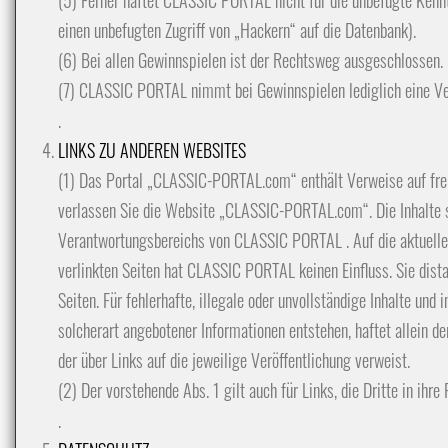
(5) Ferner haftet CLASSIC PORTAL nicht für die unbefugte Kennt
einen unbefugten Zugriff von „Hackern“ auf die Datenbank).
(6) Bei allen Gewinnspielen ist der Rechtsweg ausgeschlossen.
(7) CLASSIC PORTAL nimmt bei Gewinnspielen lediglich eine Ve
.
LINKS ZU ANDEREN WEBSITES
(1) Das Portal „CLASSIC-PORTAL.com“ enthält Verweise auf fre
verlassen Sie die Website „CLASSIC-PORTAL.com“. Die Inhalte s
Verantwortungsbereichs von CLASSIC PORTAL . Auf die aktuelle u
verlinkten Seiten hat CLASSIC PORTAL keinen Einfluss. Sie distan
Seiten. Für fehlerhafte, illegale oder unvollständige Inhalte un
solcherart angebotener Informationen entstehen, haftet allein de
der über Links auf die jeweilige Veröffentlichung verweist.
(2) Der vorstehende Abs. 1 gilt auch für Links, die Dritte in ihre
.