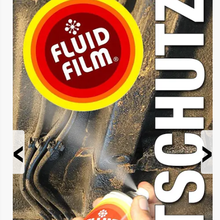
Prev
Next