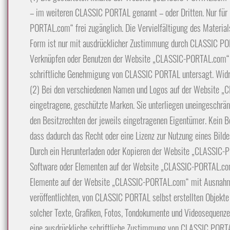
– im weiteren CLASSIC PORTAL genannt – oder Dritten. Nur für
PORTAL.com“ frei zugänglich. Die Vervielfältigung des Materials 
Form ist nur mit ausdrücklicher Zustimmung durch CLASSIC PORT
Verknüpfen oder Benutzen der Website „CLASSIC-PORTAL.com“ fü
schriftliche Genehmigung von CLASSIC PORTAL untersagt. Widrige
(2) Bei den verschiedenen Namen und Logos auf der Website „
eingetragene, geschützte Marken. Sie unterliegen uneingeschrä
den Besitzrechten der jeweils eingetragenen Eigentümer. Kein 
dass dadurch das Recht oder eine Lizenz zur Nutzung eines Bild
Durch ein Herunterladen oder Kopieren der Website „CLASSIC-PO
Software oder Elementen auf der Website „CLASSIC-PORTAL.com
Elemente auf der Website „CLASSIC-PORTAL.com“ mit Ausnahme 
veröffentlichten, von CLASSIC PORTAL selbst erstellten Objekte 
solcher Texte, Grafiken, Fotos, Tondokumente und Videosequenze
eine ausdrückliche schriftliche Zustimmung von CLASSIC PORT