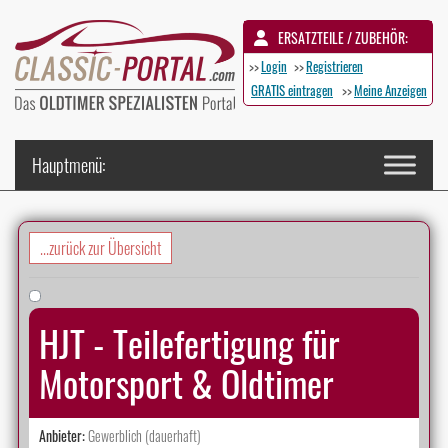
ERSATZTEILE / ZUBEHÖR:
>>
Login
>>
Registrieren
GRATIS eintragen
>>
Meine Anzeigen
...zurück zur Übersicht
HJT - Teilefertigung für
Motorsport & Oldtimer
Anbieter:
Gewerblich (dauerhaft)