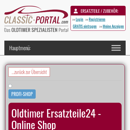
ERSATZTEILE / ZUBEHÖR:
>>
Login
>>
Registrieren
GRATIS eintragen
>>
Meine Anzeigen
...zurück zur Übersicht
PROFI-SHOP
Oldtimer Ersatzteile24 -
Online Shop