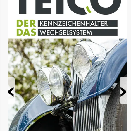
Prev
Next