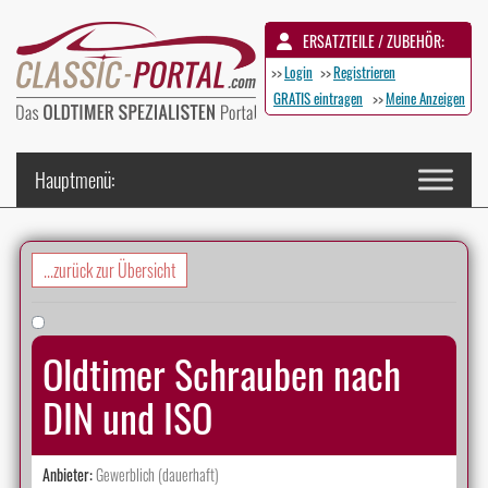
ERSATZTEILE / ZUBEHÖR:
>>
Login
>>
Registrieren
GRATIS eintragen
>>
Meine Anzeigen
...zurück zur Übersicht
Oldtimer Schrauben nach
DIN und ISO
Anbieter:
Gewerblich (dauerhaft)