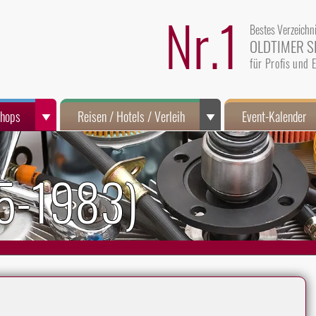
Nr.1
Bestes Verzeichn
OLDTIMER S
für Profis und
Shops
Reisen / Hotels / Verleih
Event-Kalender
75-1983)