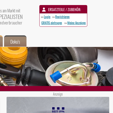
ERSATZTEILE / ZUBEHÖR:
is am Markt mit
PEZIALISTEN
>>
Login
>>
Registrieren
 Endverbraucher
GRATIS eintragen
>>
Meine Anzeigen
Doku's
Anzeige