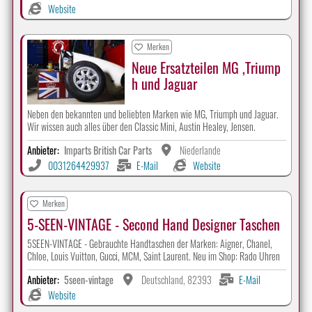
Website
Merken
Neue Ersatzteilen MG ,Triump
h und Jaguar
Neben den bekannten und beliebten Marken wie MG, Triumph und Jaguar.
Wir wissen auch alles über den Classic Mini, Austin Healey, Jensen.
Anbieter:
Imparts British Car Parts
Niederlande
0031264429937
E-Mail
Website
Merken
5-SEEN-VINTAGE - Second Hand Designer Taschen
5SEEN-VINTAGE - Gebrauchte Handtaschen der Marken: Aigner, Chanel,
Chloe, Louis Vuitton, Gucci, MCM, Saint Laurent. Neu im Shop: Rado Uhren
Anbieter:
5seen-vintage
Deutschland, 82393
E-Mail
Website