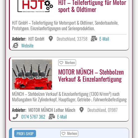
HJT – Teilefertigung für Motor
sport & Oldtimer
HJT GmbH – Teilefertigung für Motorsport & Oldtimer, Sonderbauteile,
Prototypen. Einzelanfertigungen und Serienproduktion.
Anbieter:
HJT GmbH
Deutschland, 33758
E-Mail
Website
Merken
MOTOR MÜNCH – Stehbolzen
Verkauf & Einzelanfertigung
MÜNCH – Stehbolzen Verkauf & Einzelanfertigung (1300 N/mm²) nach
Maßangaben für Zylinderkopf, Hauptlager, Getriebe-, Fahrwerksbefestigung
Anbieter:
MOTOR MÜNCH Lothar Münch
Deutschland, 01987
0174 5767 362
E-Mail
Merken
PROFI-SHOP