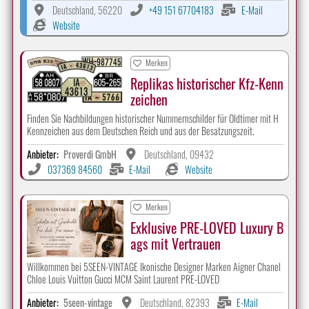
Deutschland, 56220
+49 151 67704183
E-Mail
Website
Merken
Replikas historischer Kfz-Kenn
zeichen
Finden Sie Nachbildungen historischer Nummernschilder für Oldtimer mit H
Kennzeichen aus dem Deutschen Reich und aus der Besatzungszeit.
Anbieter:
Proverdi GmbH
Deutschland, 09432
037369 84560
E-Mail
Website
Merken
Exklusive PRE-LOVED Luxury B
ags mit Vertrauen
Willkommen bei 5SEEN-VINTAGE Ikonische Designer Marken Aigner Chanel
Chloe Louis Vuitton Gucci MCM Saint Laurent PRE-LOVED
Anbieter:
5seen-vintage
Deutschland, 82393
E-Mail