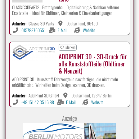
CLASSIC3DPARTS - Prototypenbau, Digitalisierung & Nachbau seltener
Ersatzteile – ideal für Oldtimer, Kleinserien & Einzelanfertigungen
Anbieter:
Classic 3D Parts
Deutschland, 96450
015783760551
E-Mail
Website
Merken
ADDIPRINT 3D - 3D-Druck für
alle Kunststoffteile (Oldtimer
& Neuzeit)
ADDIPRINT 3D - Kunststoff-Fahrzeugteile nachfertigen, die nicht mehr
erhältlich sind. Wir helfen beim Design, scannen, 3D drucken.
Anbieter:
AddiPrint 3D GmbH
Deutschland, 12347 Berlin
+49 151 42 35 16 88
E-Mail
Website
Anzeige