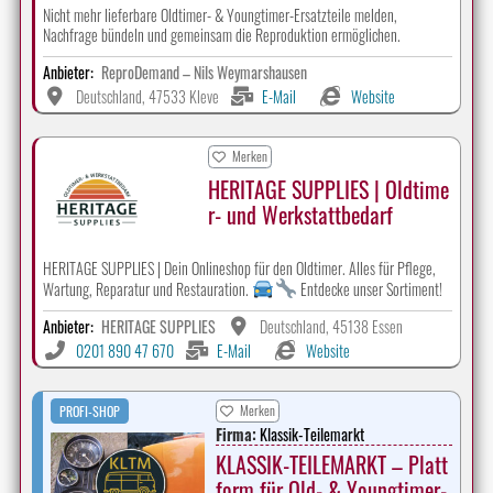
Nicht mehr lieferbare Oldtimer- & Youngtimer-Ersatzteile melden,
Nachfrage bündeln und gemeinsam die Reproduktion ermöglichen.
Anbieter:
ReproDemand – Nils Weymarshausen
Deutschland, 47533 Kleve
E-Mail
Website
Merken
HERITAGE SUPPLIES | Oldtime
r- und Werkstattbedarf
HERITAGE SUPPLIES | Dein Onlineshop für den Oldtimer. Alles für Pflege,
Wartung, Reparatur und Restauration.
Entdecke unser Sortiment!
Anbieter:
HERITAGE SUPPLIES
Deutschland, 45138 Essen
0201 890 47 670
E-Mail
Website
Merken
PROFI-SHOP
Firma:
Klassik-Teilemarkt
KLASSIK-TEILEMARKT – Platt
form für Old- & Youngtimer-