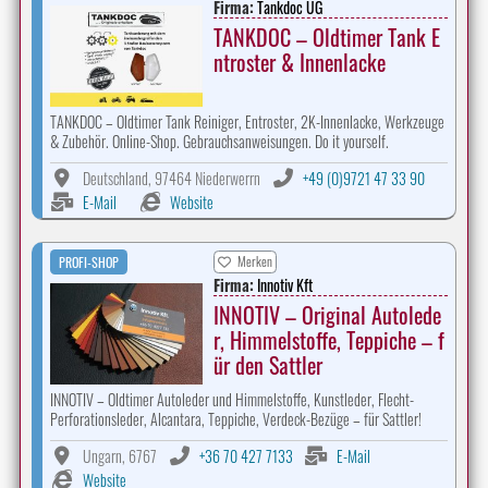
Firma:
Tankdoc UG
TANKDOC – Oldtimer Tank E
ntroster & Innenlacke
TANKDOC – Oldtimer Tank Reiniger, Entroster, 2K-Innenlacke, Werkzeuge
& Zubehör. Online-Shop. Gebrauchsanweisungen. Do it yourself.
Deutschland, 97464 Niederwerrn
+49 (0)9721 47 33 90
E-Mail
Website
Merken
PROFI-SHOP
Firma:
Innotiv Kft
INNOTIV – Original Autolede
r, Himmelstoffe, Teppiche – f
ür den Sattler
INNOTIV – Oldtimer Autoleder und Himmelstoffe, Kunstleder, Flecht-
Perforationsleder, Alcantara, Teppiche, Verdeck-Bezüge – für Sattler!
Ungarn, 6767
+36 70 427 7133
E-Mail
Website