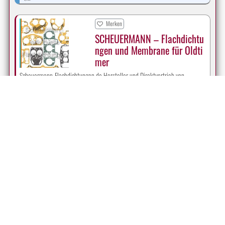
Merken
SCHEUERMANN – Flachdichtu
ngen und Membrane für Oldti
mer
Scheuermann-Flachdichtungen.de Hersteller und Direktvertrieb von
lasergeschnittenen Dichtungen und Membrane für Oldtimer
Anbieter:
Scheuermann individuelle Flachdichtungen
Deutschland, 91589
09804/9398244
E-Mail
Website
Merken
MIKE & FRANKS – Ersatzteile f
ür zahlreiche US-Oldtimer
MIKE & FRANKS – Ersatzteile für US-Oldtimer – AMC, Buick, Cadillac,
Chevrolet, Corvette, Chrysler, Doge, Ford, Jeep, Lincoln, Oldsmobile…