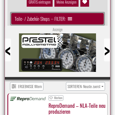
GRATIS eintragen
Meine Anzeigen
Teile- / Zubehör-Shops -- FILTER:
Anzeige
Prev
Next
ERGEBNISSE filtern
SORTIEREN: Neuste zuerst
Merken
ReproDemand – NLA-Teile neu
produzieren