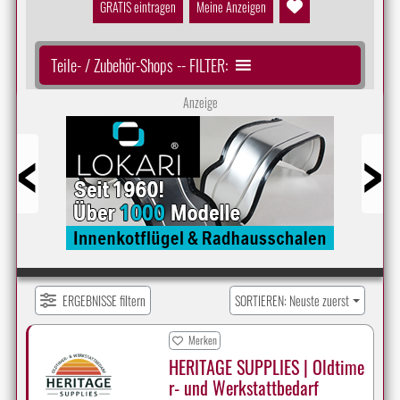
GRATIS eintragen
Meine Anzeigen
Teile- / Zubehör-Shops -- FILTER:
Anzeige
Prev
Next
ERGEBNISSE filtern
SORTIEREN: Neuste zuerst
Merken
HERITAGE SUPPLIES | Oldtime
r- und Werkstattbedarf