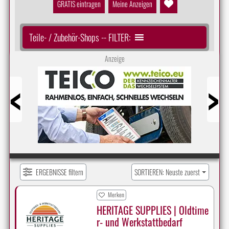
GRATIS eintragen
Meine Anzeigen
Teile- / Zubehör-Shops -- FILTER:
Anzeige
Prev
Next
ERGEBNISSE filtern
SORTIEREN: Neuste zuerst
Merken
HERITAGE SUPPLIES | Oldtime
r- und Werkstattbedarf