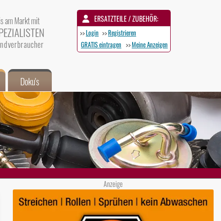
ERSATZTEILE / ZUBEHÖR:
is am Markt mit
PEZIALISTEN
>>
Login
>>
Registrieren
 Endverbraucher
GRATIS eintragen
>>
Meine Anzeigen
Doku's
Anzeige