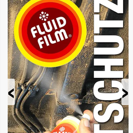
Prev
Next