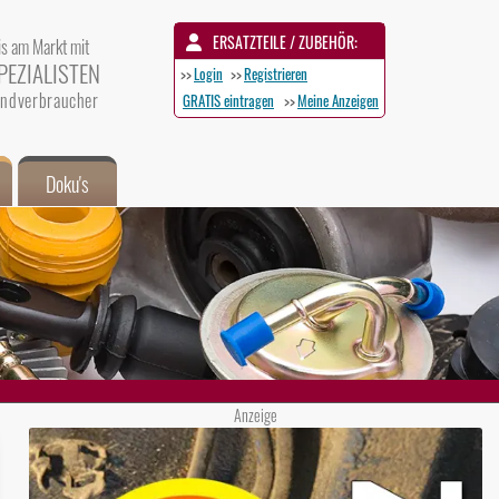
ERSATZTEILE / ZUBEHÖR:
is am Markt mit
PEZIALISTEN
>>
Login
>>
Registrieren
 Endverbraucher
GRATIS eintragen
>>
Meine Anzeigen
Doku's
Anzeige