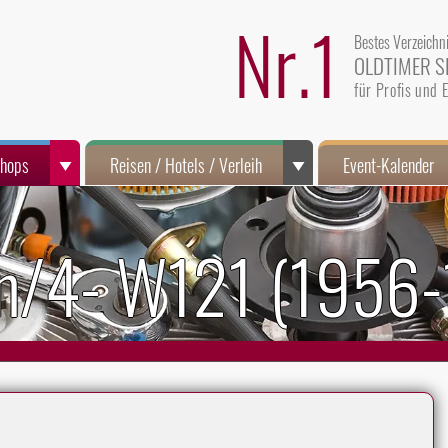
Nr.1
Bestes Verzeichn
OLDTIMER S
für Profis und
Shops
Reisen / Hotels / Verleih
Event-Kalender
n/4- W121 (1956-