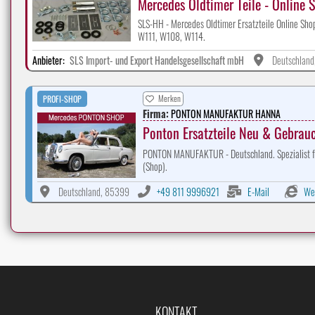
Mercedes Oldtimer Teile - Online 
SLS-HH - Mercedes Oldtimer Ersatzteile Online 
W111, W108, W114.
Anbieter:
SLS Import- und Export Handelsgesellschaft mbH
Deutschlan
Merken
PROFI-SHOP
Firma:
PONTON MANUFAKTUR HANNA
Ponton Ersatzteile Neu & Gebrau
PONTON MANUFAKTUR - Deutschland. Spezialist für
(Shop).
Deutschland, 85399
+49 811 9996921
E-Mail
We
KONTAKT