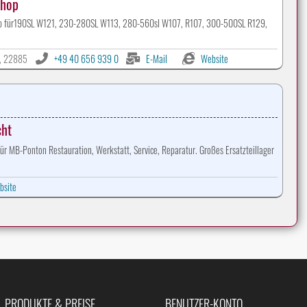
Shop
Shop für190SL W121, 230-280SL W113, 280-560sl W107, R107, 300-500SL R129,
d, 22885
+49 40 656 939 0
E-Mail
Website
cht
 MB-Ponton Restauration, Werkstatt, Service, Reparatur. Großes Ersatzteillager
bsite
PRODUKTE & PREISE
BENUTZER-KONTO