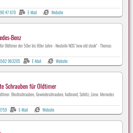
90 47 670
E-Mail
Website
edes-Benz
 für Oldtimer der 50er bis 80er Jahre - Neuteile NOS "new old stock" - Thomas
8562 963205
E-Mail
Website
 Schrauben für Oldtimer
er. Blechschrauben, Gewindeschrauben, halbrund, Schlitz, Linse. Mercedes
71759
E-Mail
Website