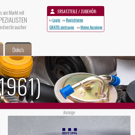
ERSATZTEILE / ZUBEHÖR:
is am Markt mit
PEZIALISTEN
>>
Login
>>
Registrieren
 Endverbraucher
GRATIS eintragen
>>
Meine Anzeigen
Doku's
1961)
Anzeige