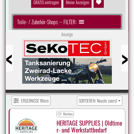
GRATIS eintragen
Meine Anzeigen
Teile- / Zubehör-Shops -- FILTER:
Anzeige
Prev
Next
ERGEBNISSE filtern
SORTIEREN: Neuste zuerst
Merken
HERITAGE SUPPLIES | Oldtime
r- und Werkstattbedarf