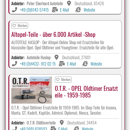
Anbieter:
Peter Eberhard Autoteile
Deutschland, 65428
+49 (0)6142-57415
E-Mail
Website
Merken
Altopel-Teile - über 6.000 Artikel -Shop
AUTOTEILE HASLOP - Der Altopel Online Shop mit Ersatzteilen für
klassische Opel. Opel Oldtimer und Youngtimer. Ersatzteile für alte Opel.
Anbieter:
Autoteile Haslop
Deutschland, 27801
+49 (0)4432- 912 02 15
E-Mail
Website
Merken
O.T.R. - OPEL Oldtimer Ersatzt
eile - 1959-1985
O.T.R. - Opel Oldtimer Ersatzteile BJ 1959-1985. Im Shop Teile für Ascona,
Manta, GT, Kadett, Kapitän, Admiral, Diplomat, Monza, Senator.
Anbieter:
O.T.R. Oldtimerteile
Deutschland, 34454
+49 5691 628503
E-Mail
Website