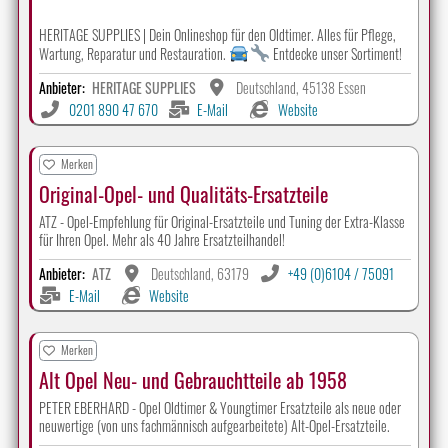
HERITAGE SUPPLIES | Dein Onlineshop für den Oldtimer. Alles für Pflege,
Wartung, Reparatur und Restauration.
Entdecke unser Sortiment!
Anbieter:
HERITAGE SUPPLIES
Deutschland, 45138 Essen
0201 890 47 670
E-Mail
Website
Merken
Original-Opel- und Qualitäts-Ersatzteile
ATZ - Opel-Empfehlung für Original-Ersatzteile und Tuning der Extra-Klasse
für Ihren Opel. Mehr als 40 Jahre Ersatzteilhandel!
Anbieter:
ATZ
Deutschland, 63179
+49 (0)6104 / 75091
E-Mail
Website
Merken
Alt Opel Neu- und Gebrauchtteile ab 1958
PETER EBERHARD - Opel Oldtimer & Youngtimer Ersatzteile als neue oder
neuwertige (von uns fachmännisch aufgearbeitete) Alt-Opel-Ersatzteile.