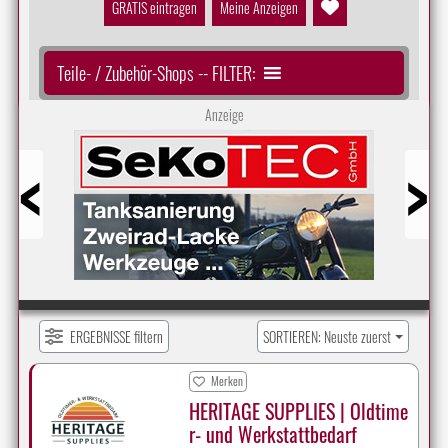
GRATIS eintragen
Meine Anzeigen
Teile- / Zubehör-Shops -- FILTER:
Anzeige
Prev
Next
ERGEBNISSE filtern
SORTIEREN: Neuste zuerst
Merken
HERITAGE SUPPLIES | Oldtime
r- und Werkstattbedarf