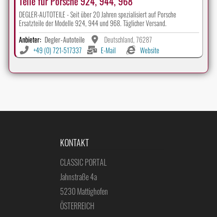
Teile für Porsche 924, 944, 968
DEGLER-AUTOTEILE - Seit über 20 Jahren spezialisiert auf Porsche
Ersatzteile der Modelle 924, 944 und 968. Täglicher Versand.
Anbieter:
Degler-Autoteile
Deutschland, 76287
+49 (0) 721-517337
E-Mail
Website
KONTAKT
CLASSIC PORTAL
Jahnstraße 4a
5230 Mattighofen
ÖSTERREICH