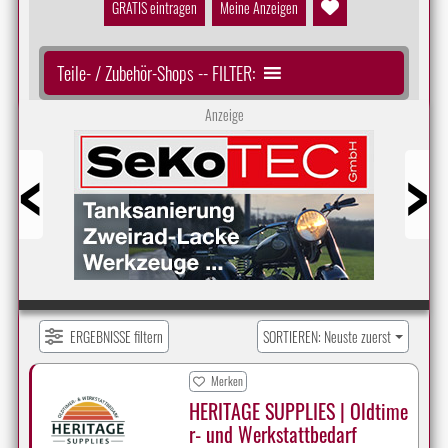
GRATIS eintragen
Meine Anzeigen
Teile- / Zubehör-Shops -- FILTER:
Anzeige
Prev
Next
ERGEBNISSE filtern
SORTIEREN: Neuste zuerst
Merken
HERITAGE SUPPLIES | Oldtime
r- und Werkstattbedarf