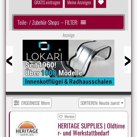
GRATIS eintragen
Meine Anzeigen
Teile- / Zubehör-Shops -- FILTER:
Anzeige
Prev
Next
ERGEBNISSE filtern
SORTIEREN: Neuste zuerst
Merken
HERITAGE SUPPLIES | Oldtime
r- und Werkstattbedarf