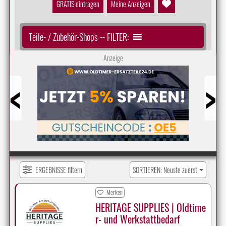
GRATIS eintragen
Meine Anzeigen
Teile- / Zubehör-Shops -- FILTER:
Anzeige
Prev
Next
ERGEBNISSE filtern
SORTIEREN: Neuste zuerst
Merken
HERITAGE SUPPLIES | Oldtime
r- und Werkstattbedarf