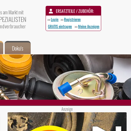
ERSATZTEILE / ZUBEHÖR:
is am Markt mit
PEZIALISTEN
>>
Login
>>
Registrieren
 Endverbraucher
GRATIS eintragen
>>
Meine Anzeigen
Doku's
Anzeige