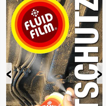
Prev
Next