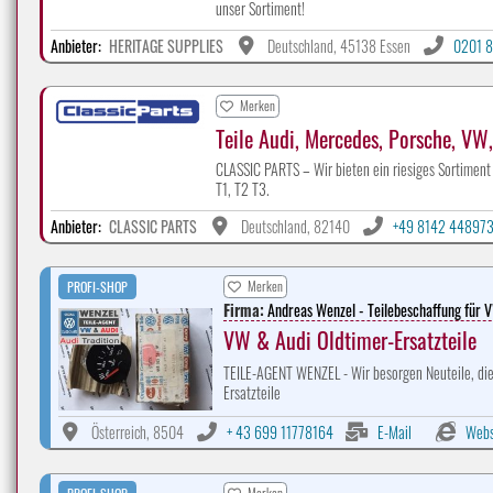
unser Sortiment!
Anbieter:
HERITAGE SUPPLIES
Deutschland, 45138 Essen
0201 8
Merken
Teile Audi, Mercedes, Porsche, VW
CLASSIC PARTS – Wir bieten ein riesiges Sortiment
T1, T2 T3.
Anbieter:
CLASSIC PARTS
Deutschland, 82140
+49 8142 448973
Merken
PROFI-SHOP
Firma:
Andreas Wenzel - Teilebeschaffung für 
VW & Audi Oldtimer-Ersatzteile
TEILE-AGENT WENZEL - Wir besorgen Neuteile, die 
Ersatzteile
Österreich, 8504
+ 43 699 11778164
E-Mail
Webs
Merken