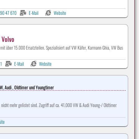
90 47 670
E-Mail
Website
, Volvo
 mit über 15.000 Ersatzteilen. Spezialisiert auf VW Käfer, Karmann Ghia, VW Bus
1
E-Mail
Website
VW, Audi , Oldtimer und Youngtimer
Werbeanzeigen auf CLASSIC-PORTAL.com
nicht mehr gelistet sind. Zugriff auf ca. 41.000 VW & Audi Young-/ Oldtimer
ite