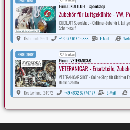
PROFI-SHOP
Firma:
KULTLUFT - SpeedShop
Zubehör für Luftgekühlte - VW, P
KULTLUFT Speedshop - Oldtimer-Zubehör f. Luftge
Schaltknauf
Österreich, 9601
+43 677 617 19 888
E-Mail
Webs
Merken
PROFI-SHOP
Firma:
VETERANICAR
VETERANICAR - Ersatzteile, Zubeh
VETERANICAR SHOP - Online-Shop für Oldtimer Ersa
Betriebsstoffe
Deutschland, 24972
+49 4632 877747 77
E-Mail