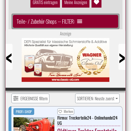
GRATIS eintragen
Meine Anzeigen
Teile- / Zubehör-Shops -- FILTER:
Anzeige
Prev
Next
ERGEBNISSE filtern
SORTIEREN: Neuste zuerst
Merken
PROFI-SHOP
Firma:
Treckerteile24 - Onlinehandel24
UG