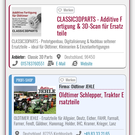
Merken
CLASSIC3DPARTS - Additive F
ertigung & 3D-Scan für Ersatz
teile
CLASSIC3DPARTS - Prototypenbau, Digitalisierung & Nachbau seltener
Ersatzteile – ideal für Oldtimer, Kleinserien & Einzelanfertigungen
Anbieter:
Classic 3D Parts
Deutschland, 96450
015783760551
E-Mail
Website
Merken
PROFI-SHOP
Firma:
Oldtimer JEHLE
Oldtimer Schlepper, Traktor E
rsatzteile
OLDTIMER JEHLE - Ersatzteile für Allgaier, Deutz, Eicher, FAHR, Farmall,
Farmer, Fendt, Güldner, Hanomag, Holder, IHC, Kramer, Krieger, Lanz
Deutschland, 87755 Kirchhaslach
+49 83 33 21 65