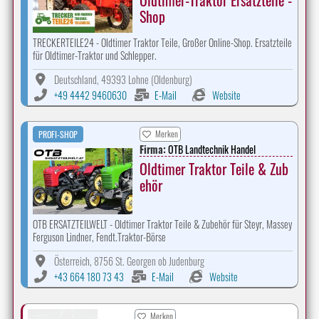
Oldtimer-Traktor Ersatzteile -
Shop
TRECKERTEILE24 - Oldtimer Traktor Teile, Großer Online-Shop. Ersatzteile
für Oldtimer-Traktor und Schlepper.
Deutschland, 49393 Lohne (Oldenburg)
+49 4442 9460630
E-Mail
Website
Merken
PROFI-SHOP
Firma:
OTB Landtechnik Handel
Oldtimer Traktor Teile & Zub
ehör
OTB ERSATZTEILWELT - Oldtimer Traktor Teile & Zubehör für Steyr, Massey
Ferguson Lindner, Fendt.Traktor-Börse
Österreich, 8756 St. Georgen ob Judenburg
+43 664 180 73 43
E-Mail
Website
Merken