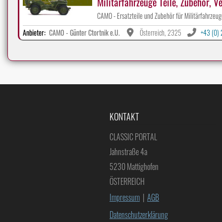
Militärfahrzeuge Teile, Zubehör, V
CAMO - Ersatzteile und Zubehör für Militärfahrzeuge
Anbieter:
CAMO - Günter Ctortnik e.U.
Österreich, 2325
+43 (0)
KONTAKT
CLASSIC PORTAL
Jahnstraße 4a
5230 Mattighofen
ÖSTERREICH
Impressum
|
AGB
Datenschutzerklärung