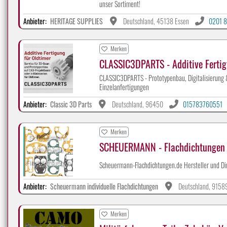
unser Sortiment!
Anbieter:
HERITAGE SUPPLIES
Deutschland, 45138 Essen
0201 8
Merken
CLASSIC3DPARTS - Additive Fertig
CLASSIC3DPARTS - Prototypenbau, Digitalisierung & 
Einzelanfertigungen
Anbieter:
Classic 3D Parts
Deutschland, 96450
015783760551
Merken
SCHEUERMANN - Flachdichtungen 
Scheuermann-Flachdichtungen.de Hersteller und Di
Anbieter:
Scheuermann individuelle Flachdichtungen
Deutschland, 9158
Merken