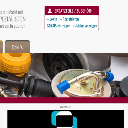
ERSATZTEILE / ZUBEHÖR:
is am Markt mit
PEZIALISTEN
>>
Login
>>
Registrieren
 Endverbraucher
GRATIS eintragen
>>
Meine Anzeigen
Doku's
Anzeige