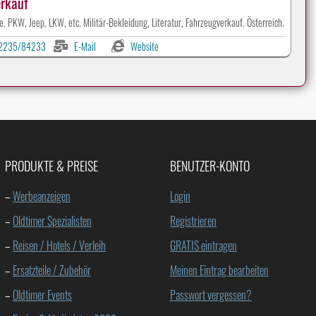
erkauf
. PKW, Jeep, LKW, etc. Militär-Bekleidung, Literatur, Fahrzeugverkauf. Österreich.
 2235/84233
E-Mail
Website
PRODUKTE & PREISE
BENUTZER-KONTO
–
Werbeanzeigen
Login
–
Oldtimer Spezialisten
Registrieren
–
Reisen / Hotels / Verleih
GRATIS eintragen
–
Ersatzteile / Zubehör
Meinen Eintrag bearbeiten
–
Oldtimer Events
Passwort vergessen?