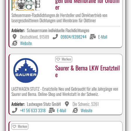
gen und Membrane für Oldtim
er
Scheuermann-Flachdichtungen.de Hersteller und Direktvertrieb von
lasergeschnittenen Dichtungen und Membrane für Oldtimer
Anbieter:
Scheuermann individuelle Flachdichtungen
Deutschland, 91589
09804/9398244
E-Mail
Website
Merken
Saurer & Berna LKW Ersatzteil
e
LASTWAGEN STUTZ - Ersatzteile Neu und Gebraucht für alle Jahrgänge von
Saurer und Berna. Online-Shop und Werkstatt in der Schweiz.
Anbieter:
Lastwagen Stutz GmbH
Die Schweiz, 5261
+41 56 633 3318
E-Mail
Website
Merken