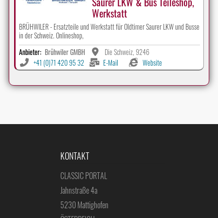
Saurer LKW & Bus Teileshop,
Werkstatt
BRÜHWILER - Ersatzteile und Werkstatt für Oldtimer Saurer LKW und Busse
in der Schweiz. Onlineshop,
Anbieter:
Brühwiler GMBH
Die Schweiz, 9246
+41 (0)71 420 95 32
E-Mail
Website
KONTAKT
CLASSIC PORTAL
Jahnstraße 4a
5230 Mattighofen