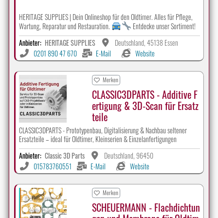
HERITAGE SUPPLIES | Dein Onlineshop für den Oldtimer. Alles für Pflege,
Wartung, Reparatur und Restauration.
Entdecke unser Sortiment!
Anbieter:
HERITAGE SUPPLIES
Deutschland, 45138 Essen
0201 890 47 670
E-Mail
Website
Merken
CLASSIC3DPARTS - Additive F
ertigung & 3D-Scan für Ersatz
teile
CLASSIC3DPARTS - Prototypenbau, Digitalisierung & Nachbau seltener
Ersatzteile – ideal für Oldtimer, Kleinserien & Einzelanfertigungen
Anbieter:
Classic 3D Parts
Deutschland, 96450
015783760551
E-Mail
Website
Merken
SCHEUERMANN - Flachdichtun