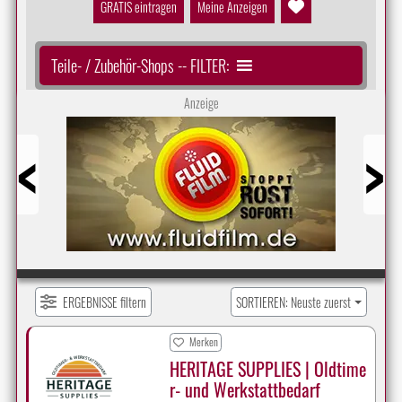
GRATIS eintragen
Meine Anzeigen
Teile- / Zubehör-Shops -- FILTER:
Anzeige
Prev
Next
ERGEBNISSE filtern
SORTIEREN: Neuste zuerst
Merken
HERITAGE SUPPLIES | Oldtime
r- und Werkstattbedarf