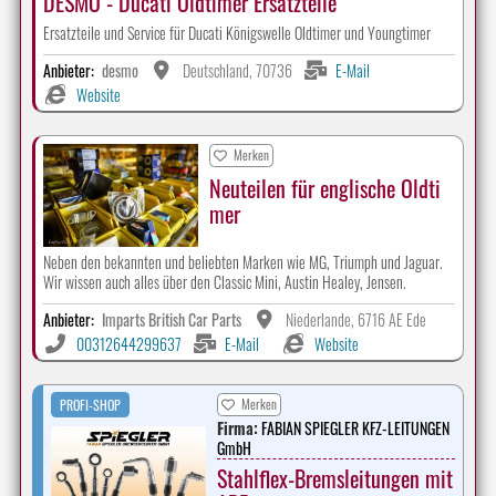
DESMO - Ducati Oldtimer Ersatzteile
Ersatzteile und Service für Ducati Königswelle Oldtimer und Youngtimer
Anbieter:
desmo
Deutschland, 70736
E-Mail
Website
Merken
Neuteilen für englische Oldti
mer
Neben den bekannten und beliebten Marken wie MG, Triumph und Jaguar.
Wir wissen auch alles über den Classic Mini, Austin Healey, Jensen.
Anbieter:
Imparts British Car Parts
Niederlande, 6716 AE Ede
00312644299637
E-Mail
Website
Merken
PROFI-SHOP
Firma:
FABIAN SPIEGLER KFZ-LEITUNGEN
GmbH
Stahlflex-Bremsleitungen mit