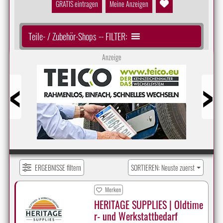
GRATIS eintragen
Meine Anzeigen
Teile- / Zubehör-Shops -- FILTER:
Anzeige
Prev
Next
ERGEBNISSE filtern
SORTIEREN: Neuste zuerst
Merken
HERITAGE SUPPLIES | Oldtime
r- und Werkstattbedarf