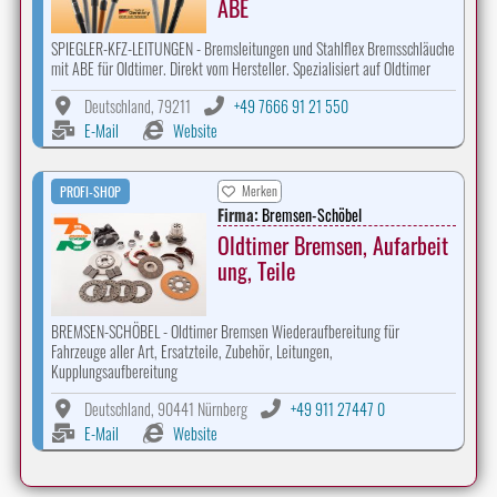
ABE
SPIEGLER-KFZ-LEITUNGEN - Bremsleitungen und Stahlflex Bremsschläuche
mit ABE für Oldtimer. Direkt vom Hersteller. Spezialisiert auf Oldtimer
Deutschland, 79211
+49 7666 91 21 550
E-Mail
Website
Merken
PROFI-SHOP
Firma:
Bremsen-Schöbel
Oldtimer Bremsen, Aufarbeit
ung, Teile
BREMSEN-SCHÖBEL - Oldtimer Bremsen Wiederaufbereitung für
Fahrzeuge aller Art, Ersatzteile, Zubehör, Leitungen,
Kupplungsaufbereitung
Deutschland, 90441 Nürnberg
+49 911 27447 0
E-Mail
Website