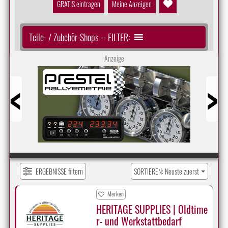
GRATIS eintragen
Meine Anzeigen
Teile- / Zubehör-Shops -- FILTER:
Anzeige
Prev
Next
ERGEBNISSE filtern
SORTIEREN: Neuste zuerst
Merken
HERITAGE SUPPLIES | Oldtime
r- und Werkstattbedarf