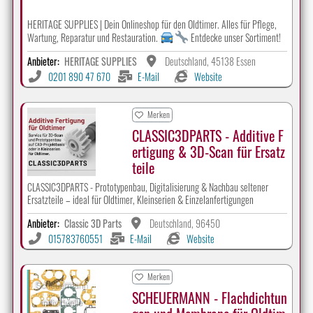
HERITAGE SUPPLIES | Dein Onlineshop für den Oldtimer. Alles für Pflege,
Wartung, Reparatur und Restauration.
Entdecke unser Sortiment!
Anbieter:
HERITAGE SUPPLIES
Deutschland, 45138 Essen
0201 890 47 670
E-Mail
Website
Merken
CLASSIC3DPARTS - Additive F
ertigung & 3D-Scan für Ersatz
teile
CLASSIC3DPARTS - Prototypenbau, Digitalisierung & Nachbau seltener
Ersatzteile – ideal für Oldtimer, Kleinserien & Einzelanfertigungen
Anbieter:
Classic 3D Parts
Deutschland, 96450
015783760551
E-Mail
Website
Merken
SCHEUERMANN - Flachdichtun