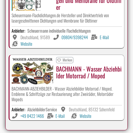
gen und Membrane für Oldtim
er
Scheuermann-Flachdichtungen.de Hersteller und Direktvertrieb von
lasergeschnittenen Dichtungen und Membrane für Oldtimer
Anbieter:
Scheuermann individuelle Flachdichtungen
Deutschland, 91589
09804/9398244
E-Mail
Website
Merken
BACHMANN - Wasser Abziehbi
lder Motorrad / Moped
BACHMANN-ABZIEHBILDER - Wasser Abziehbilder Motorrad / Moped.
Embleme & Schriftzüge zur Restaurierung alter Zweiräder, Motorräder
Mopeds
Anbieter:
AbziehbilderService
Deutschland, 85132 Schernfeld
+49 8422 1466
E-Mail
Website