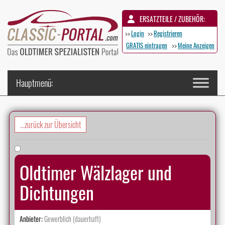
ERSATZTEILE / ZUBEHÖR:
>>
Login
>>
Registrieren
GRATIS eintragen
>>
Meine Anzeigen
...zurück zur Übersicht
Oldtimer Wälzlager und
Dichtungen
Anbieter:
Gewerblich (dauerhaft)