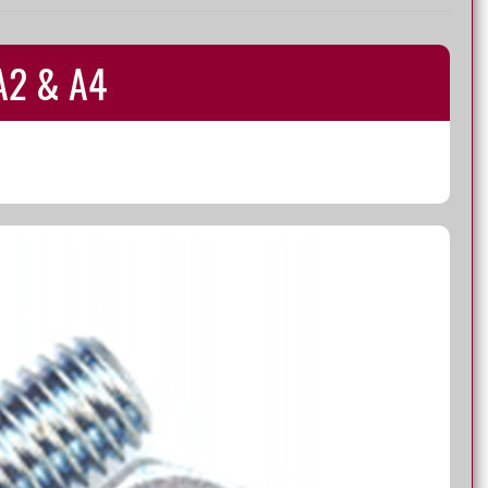
 A2 & A4