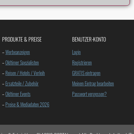
PRODUKTE & PREISE
BENUTZER-KONTO
–
Werbeanzeigen
Login
–
Oldtimer Spezialisten
Registrieren
–
Reisen / Hotels / Verleih
GRATIS eintragen
–
Ersatzteile / Zubehör
Meinen Eintrag bearbeiten
–
Oldtimer Events
Passwort vergessen?
–
Preise & Mediadaten 2026