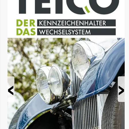
Prev
Next