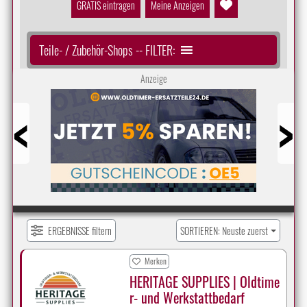
GRATIS eintragen
Meine Anzeigen
Teile- / Zubehör-Shops -- FILTER:
Anzeige
Prev
Next
ERGEBNISSE filtern
SORTIEREN: Neuste zuerst
Merken
HERITAGE SUPPLIES | Oldtime
r- und Werkstattbedarf