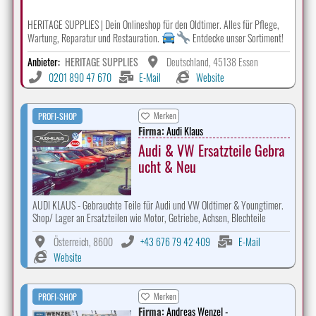
HERITAGE SUPPLIES | Dein Onlineshop für den Oldtimer. Alles für Pflege,
Wartung, Reparatur und Restauration.
Entdecke unser Sortiment!
Anbieter:
HERITAGE SUPPLIES
Deutschland, 45138 Essen
0201 890 47 670
E-Mail
Website
Merken
PROFI-SHOP
Firma:
Audi Klaus
Audi & VW Ersatzteile Gebra
ucht & Neu
AUDI KLAUS - Gebrauchte Teile für Audi und VW Oldtimer & Youngtimer.
Shop/ Lager an Ersatzteilen wie Motor, Getriebe, Achsen, Blechteile
Österreich, 8600
+43 676 79 42 409
E-Mail
Website
Merken
PROFI-SHOP
Firma:
Andreas Wenzel -