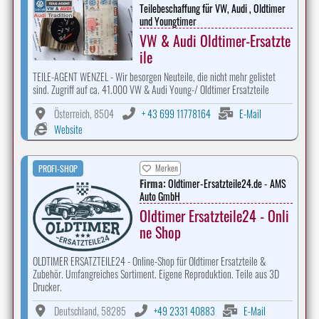
Teilebeschaffung für VW, Audi , Oldtimer
und Youngtimer
VW & Audi Oldtimer-Ersatzte
ile
TEILE-AGENT WENZEL - Wir besorgen Neuteile, die nicht mehr gelistet
sind. Zugriff auf ca. 41.000 VW & Audi Young-/ Oldtimer Ersatzteile
Österreich, 8504
+ 43 699 11778164
E-Mail
Website
Merken
PROFI-SHOP
Firma:
Oldtimer-Ersatzteile24.de - AMS
Auto GmbH
Oldtimer Ersatzteile24 - Onli
ne Shop
OLDTIMER ERSATZTEILE24 - Online-Shop für Oldtimer Ersatzteile &
Zubehör. Umfangreiches Sortiment. Eigene Reproduktion. Teile aus 3D
Drucker.
Deutschland, 58285
+49 2331 40883
E-Mail