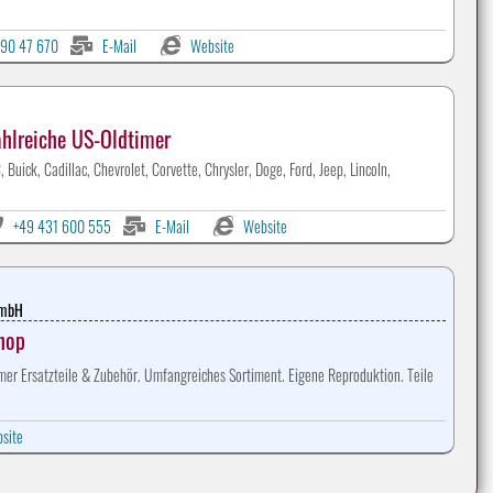
90 47 670
E-Mail
Website
ahlreiche US-Oldtimer
Buick, Cadillac, Chevrolet, Corvette, Chrysler, Doge, Ford, Jeep, Lincoln,
+49 431 600 555
E-Mail
Website
GmbH
Shop
Werbeanzeigen auf CLASSIC-PORTAL.com
er Ersatzteile & Zubehör. Umfangreiches Sortiment. Eigene Reproduktion. Teile
site