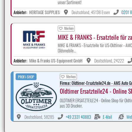
unser Sortiment!
Anbieter:
HERITAGE SUPPLIES
Deutschland, 45138 Essen
0201 8
Merken
MIKE & FRANKS - Ersatzteile für z
MIKE & FRANKS - Ersatzteile für US-Oldtimer - AMC, 
Oldsmobile...
Anbieter:
Mike & Franks US-Equipment GmbH
Deutschland, 24222
Merken
PROFI-SHOP
Firma:
Oldtimer-Ersatzteile24.de - AMS Auto 
Oldtimer Ersatzteile24 - Online 
OLDTIMER ERSATZTEILE24 - Online-Shop für Oldtim
aus 3D Drucker.
Deutschland, 58285
+49 2331 40883
E-Mail
Web