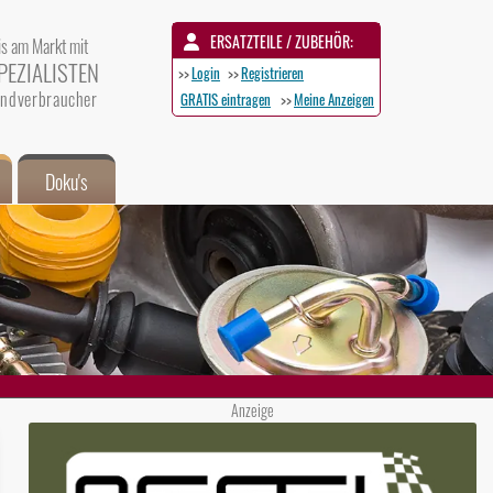
ERSATZTEILE / ZUBEHÖR:
is am Markt mit
PEZIALISTEN
>>
Login
>>
Registrieren
 Endverbraucher
GRATIS eintragen
>>
Meine Anzeigen
Doku's
Anzeige