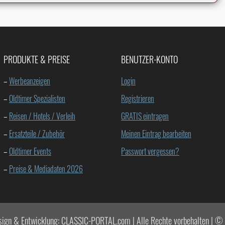
PRODUKTE & PREISE
BENUTZER-KONTO
–
Werbeanzeigen
Login
–
Oldtimer Spezialisten
Registrieren
–
Reisen / Hotels / Verleih
GRATIS eintragen
–
Ersatzteile / Zubehör
Meinen Eintrag bearbeiten
–
Oldtimer Events
Passwort vergessen?
–
Preise & Mediadaten 2026
sign & Entwicklung: CLASSIC-PORTAL.com | Alle Rechte vorbehalten |