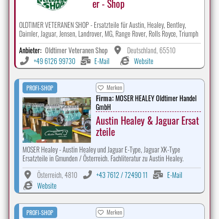
er - Shop
OLDTIMER VETERANEN SHOP - Ersatzteile für Austin, Healey, Bentley,
Daimler, Jaguar, Jensen, Landrover, MG, Range Rover, Rolls Royce, Triumph
Anbieter:
Oldtimer Veteranen Shop
Deutschland, 65510
+49 6126 99730
E-Mail
Website
Merken
PROFI-SHOP
Firma:
MOSER HEALEY Oldtimer Handel
GmbH
Austin Healey & Jaguar Ersat
zteile
MOSER Healey - Austin Healey und Jaguar E-Type, Jaguar XK-Type
Ersatzteile in Gmunden / Österreich. Fachliteratur zu Austin Healey.
Österreich, 4810
+43 7612 / 72490 11
E-Mail
Website
Merken
PROFI-SHOP