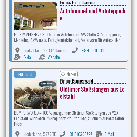
Firma:
Himmelservice
Autohimmel und Autoteppich
e
Fa. HIMMELSERVICE - Oldtimer Autohimmel, VW Stoffe & Autoteppiche,
Mercedes, BMW u.v.a. Fertig konfektioniert, Meterware für Autosattler.
Deutschland, 22307 Hamburg
+49 40 610104
E-Mail
Website
Merken
PROFI-SHOP
Firma:
Bumperworld
Oldtimer Stoßstangen aus Ed
elstahl
BUMPERWORLD – 100 % passgenaue Oldtimer-Stoßstangen aus V2A-
EdelstahL Wir bieten im Shop perfekte Produkte, zu einem äußerst fairen
Preis.
Niederlande, 5975 TD
+31 610365797
E-Mail