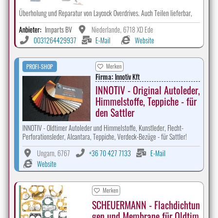
Überholung und Reparatur von Laycock Overdrives. Auch Teilen lieferbar,
Anbieter:
Imparts BV
Niederlande, 6718 XD Ede
0031264429937
E-Mail
Website
Merken
PROFI-SHOP
Firma:
Innotiv Kft
INNOTIV - Original Autoleder,
Himmelstoffe, Teppiche - für
den Sattler
INNOTIV - Oldtimer Autoleder und Himmelstoffe, Kunstleder, Flecht-
Perforationsleder, Alcantara, Teppiche, Verdeck-Bezüge - für Sattler!
Ungarn, 6767
+36 70 427 7133
E-Mail
Website
Merken
SCHEUERMANN - Flachdichtun
gen und Membrane für Oldtim