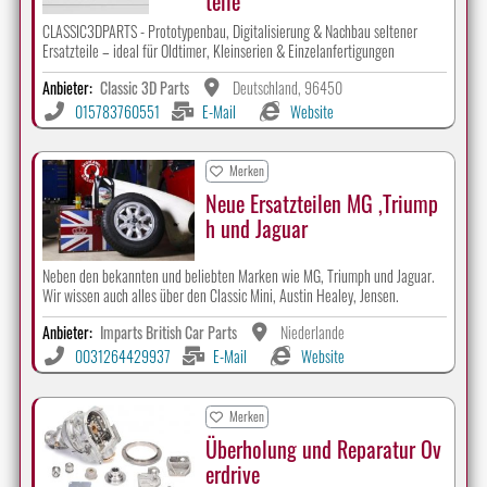
teile
CLASSIC3DPARTS - Prototypenbau, Digitalisierung & Nachbau seltener
Ersatzteile – ideal für Oldtimer, Kleinserien & Einzelanfertigungen
Anbieter:
Classic 3D Parts
Deutschland, 96450
015783760551
E-Mail
Website
Merken
Neue Ersatzteilen MG ,Triump
h und Jaguar
Neben den bekannten und beliebten Marken wie MG, Triumph und Jaguar.
Wir wissen auch alles über den Classic Mini, Austin Healey, Jensen.
Anbieter:
Imparts British Car Parts
Niederlande
0031264429937
E-Mail
Website
Merken
Überholung und Reparatur Ov
erdrive