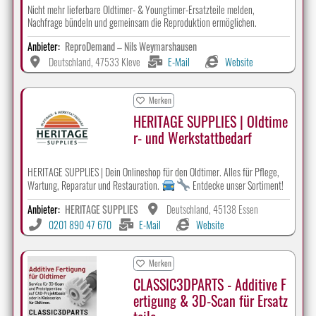
Nicht mehr lieferbare Oldtimer- & Youngtimer-Ersatzteile melden,
Nachfrage bündeln und gemeinsam die Reproduktion ermöglichen.
Anbieter:
ReproDemand – Nils Weymarshausen
Deutschland, 47533 Kleve
E-Mail
Website
Merken
HERITAGE SUPPLIES | Oldtime
r- und Werkstattbedarf
HERITAGE SUPPLIES | Dein Onlineshop für den Oldtimer. Alles für Pflege,
Wartung, Reparatur und Restauration.
Entdecke unser Sortiment!
Anbieter:
HERITAGE SUPPLIES
Deutschland, 45138 Essen
0201 890 47 670
E-Mail
Website
Merken
CLASSIC3DPARTS - Additive F
ertigung & 3D-Scan für Ersatz