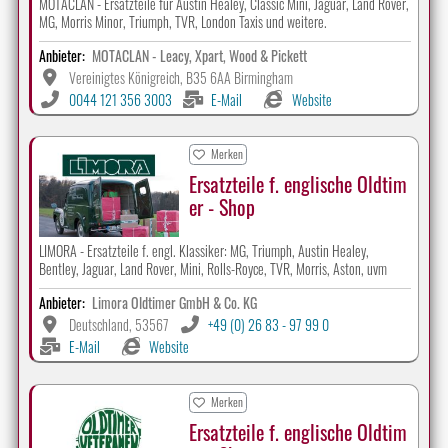
MOTACLAN - Ersatzteile für Austin Healey, Classic Mini, Jaguar, Land Rover,
MG, Morris Minor, Triumph, TVR, London Taxis und weitere.
Anbieter:
MOTACLAN - Leacy, Xpart, Wood & Pickett
Vereinigtes Königreich, B35 6AA Birmingham
0044 121 356 3003
E-Mail
Website
Merken
Ersatzteile f. englische Oldtim
er - Shop
LIMORA - Ersatzteile f. engl. Klassiker: MG, Triumph, Austin Healey,
Bentley, Jaguar, Land Rover, Mini, Rolls-Royce, TVR, Morris, Aston, uvm
Anbieter:
Limora Oldtimer GmbH & Co. KG
Deutschland, 53567
+49 (0) 26 83 - 97 99 0
E-Mail
Website
Merken
Ersatzteile f. englische Oldtim