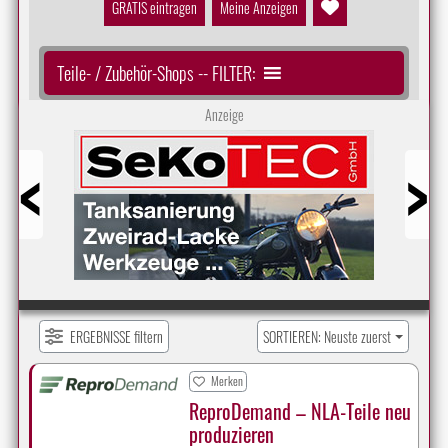
GRATIS eintragen
Meine Anzeigen
Teile- / Zubehör-Shops -- FILTER:
Anzeige
Prev
Next
ERGEBNISSE filtern
SORTIEREN: Neuste zuerst
Merken
ReproDemand – NLA-Teile neu
produzieren