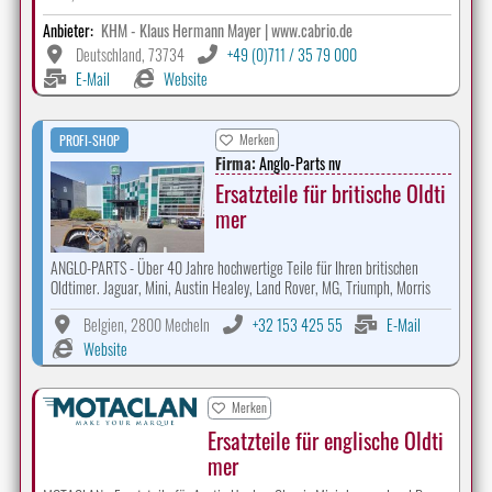
Anbieter:
KHM - Klaus Hermann Mayer | www.cabrio.de
Deutschland, 73734
+49 (0)711 / 35 79 000
E-Mail
Website
Merken
PROFI-SHOP
Firma:
Anglo-Parts nv
Ersatzteile für britische Oldti
mer
ANGLO-PARTS - Über 40 Jahre hochwertige Teile für Ihren britischen
Oldtimer. Jaguar, Mini, Austin Healey, Land Rover, MG, Triumph, Morris
Belgien, 2800 Mecheln
+32 153 425 55
E-Mail
Website
Merken
Ersatzteile für englische Oldti
mer