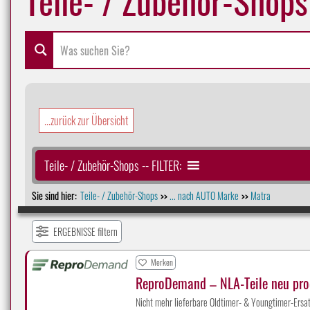
...zurück zur Übersicht
Teile- / Zubehör-Shops -- FILTER:
Sie sind hier:
Teile- / Zubehör-Shops
... nach AUTO Marke
Matra
>>
>>
ERGEBNISSE filtern
Merken
ReproDemand – NLA-Teile neu pro
Nicht mehr lieferbare Oldtimer- & Youngtimer-Ers