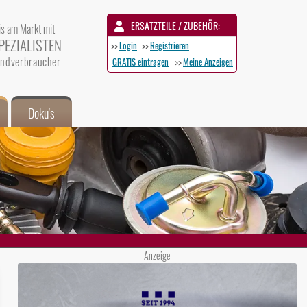
ERSATZTEILE / ZUBEHÖR:
is am Markt mit
PEZIALISTEN
>>
Login
>>
Registrieren
 Endverbraucher
GRATIS eintragen
>>
Meine Anzeigen
Doku's
Anzeige