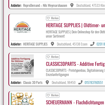
Anbieter:
ReproDemand – Nils Weymarshausen
Deutschland, 47533 Kle
Merken
HERITAGE SUPPLIES | Oldtimer- u
HERITAGE SUPPLIES | Dein Onlineshop für den Oldti
unser Sortiment!
Anbieter:
HERITAGE SUPPLIES
Deutschland, 45138 Essen
0201 8
Merken
CLASSIC3DPARTS - Additive Fertig
CLASSIC3DPARTS - Prototypenbau, Digitalisierung & 
Einzelanfertigungen
Anbieter:
Classic 3D Parts
Deutschland, 96450
015783760551
Merken
SCHEUERMANN - Flachdichtungen 